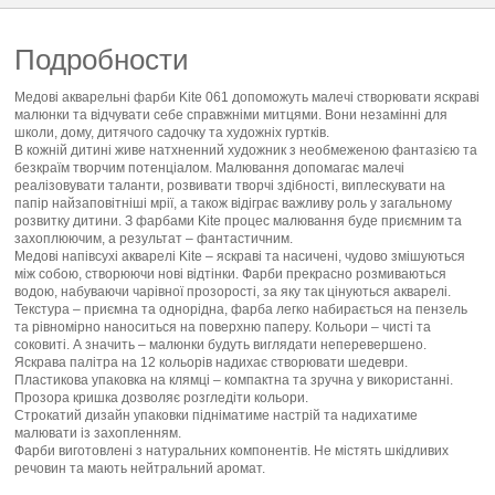
Подробности
Медові акварельні фарби Kite 061 допоможуть малечі створювати яскраві
малюнки та відчувати себе справжніми митцями. Вони незамінні для
школи, дому, дитячого садочку та художніх гуртків.
В кожній дитині живе натхненний художник з необмеженою фантазією та
безкраїм творчим потенціалом. Малювання допомагає малечі
реалізовувати таланти, розвивати творчі здібності, виплескувати на
папір найзаповітніші мрії, а також відіграє важливу роль у загальному
розвитку дитини. З фарбами Kite процес малювання буде приємним та
захоплюючим, а результат – фантастичним.
Медові напівсухі акварелі Kite – яскраві та насичені, чудово змішуються
між собою, створюючи нові відтінки. Фарби прекрасно розмиваються
водою, набуваючи чарівної прозорості, за яку так цінуються акварелі.
Текстура – приємна та однорідна, фарба легко набирається на пензель
та рівномірно наноситься на поверхню паперу. Кольори – чисті та
соковиті. А значить – малюнки будуть виглядати неперевершено.
Яскрава палітра на 12 кольорів надихає створювати шедеври.
Пластикова упаковка на клямці – компактна та зручна у використанні.
Прозора кришка дозволяє розгледіти кольори.
Строкатий дизайн упаковки підніматиме настрій та надихатиме
малювати із захопленням.
Фарби виготовлені з натуральних компонентів. Не містять шкідливих
речовин та мають нейтральний аромат.