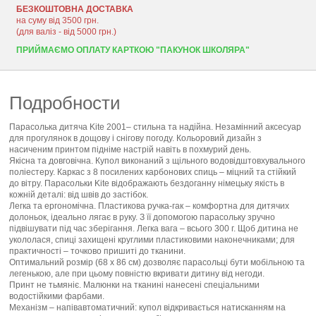
БЕЗКОШТОВНА ДОСТАВКА
на суму від 3500 грн.
(для валіз - від 5000 грн.)
ПРИЙМАЄМО ОПЛАТУ КАРТКОЮ "ПАКУНОК ШКОЛЯРА"
Подробности
Парасолька дитяча Kite 2001– стильна та надійна. Незамінний аксесуар
для прогулянок в дощову і снігову погоду. Кольоровий дизайн з
насиченим принтом підніме настрій навіть в похмурий день.
Якісна та довговічна. Купол виконаний з щільного водовідштовхувального
поліестеру. Каркас з 8 посилених карбонових спиць – міцний та стійкий
до вітру. Парасольки Kite відображають бездоганну німецьку якість в
кожній деталі: від швів до застібок.
Легка та ергономічна. Пластикова ручка-гак – комфортна для дитячих
долоньок, ідеально лягає в руку. З її допомогою парасольку зручно
підвішувати під час зберігання. Легка вага – всього 300 г. Щоб дитина не
укололася, спиці захищені круглими пластиковими наконечниками; для
практичності – точково пришиті до тканини.
Оптимальний розмір (68 х 86 см) дозволяє парасольці бути мобільною та
легенькою, але при цьому повністю вкривати дитину від негоди.
Принт не тьмяніє. Малюнки на тканині нанесені спеціальними
водостійкими фарбами.
Механізм – напівавтоматичний: купол відкривається натисканням на