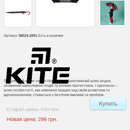
Артикул:
NR24-2001
Есть в наличии
Популярний аніме-серіал Naruto – це захоплюючий шлях ніндзя,
сповнений карколомних подій та епічних протистоянь. І одночасно –
шлях особистості, яка невпинно працює над своїм розвитком та
вдосконаленням, стикається з безліччю викликів та проблем.
Купить
Старая цена:
430 грн.
Новая цена:
299 грн.