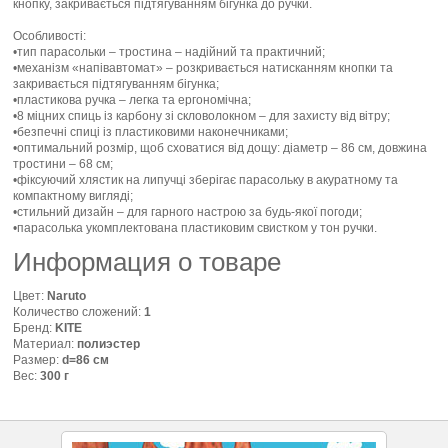
кнопку, закривається підтягуванням бігунка до ручки.
Особливості:
•тип парасольки – тростина – надійний та практичний;
•механізм «напівавтомат» – розкривається натисканням кнопки та
закривається підтягуванням бігунка;
•пластикова ручка – легка та ергономічна;
•8 міцних спиць із карбону зі скловолокном – для захисту від вітру;
•безпечні спиці із пластиковими наконечниками;
•оптимальний розмір, щоб сховатися від дощу: діаметр – 86 см, довжина
тростини – 68 см;
•фіксуючий хлястик на липучці зберігає парасольку в акуратному та
компактному вигляді;
•стильний дизайн – для гарного настрою за будь-якої погоди;
•парасолька укомплектована пластиковим свистком у тон ручки.
Информация о товаре
Цвет:
Naruto
Количество сложений:
1
Бренд:
KITE
Материал:
полиэстер
Размер:
d=86 см
Вес:
300 г