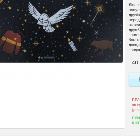
Ліценз
популя
друзів
перед 
включа
дружба
занятт
багато
довод
завда
40 
БЕЗ
на с
(для
ПРИ
ШКО