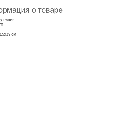
рмация о товаре
y Potter
TE
2,5х29 см