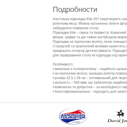
Подробности
Настільна підкладка Kite 207 перетворить за
робочому місці. Можна натхненно ліпити фігур
забруднити поверхню столу.
Підкладка Kite – гарна та барвиста. Корисни
фігури, цифри та дні тижня англійською мово
Підкладка не пропускає вологу, легко очищаєть
Строкатий та практичний килимок захистить с
прикрасить інтер'єр дитячої кімнати. Підходи
для сервірування столу як підкладку під гаряч
Особливості:
• виконана з поліпропілену – надійного щільн
• не пропускає вологу, захищає робочу повер
• розмір 42,5 x 29 см – оптимальний для твор
• щільність – 500 мкм, що забезпечує надійни
• компактна та добротна – за необхідності скр
• багатофункціональна – підходить для занять