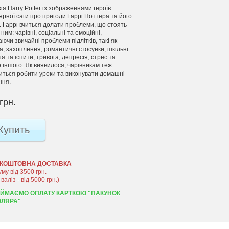
ія Harry Potter із зображеннями героїв
рної саги про пригоди Гаррі Поттера та його
. Гаррі вчиться долати проблеми, що стоять
ним: чарівні, соціальні та емоційні,
ючи звичайні проблеми підлітків, такі як
, захоплення, романтичні стосунки, шкільні
я та іспити, тривога, депресія, стрес та
 іншого. Як виявилося, чарівникам теж
иться робити уроки та виконувати домашні
ння.
грн.
Купить
КОШТОВНА ДОСТАВКА
уму від 3500 грн.
 валіз - від 5000 грн.)
ЙМАЄМО ОПЛАТУ КАРТКОЮ "ПАКУНОК
ЛЯРА"