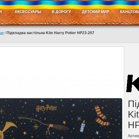
И
АКСЕССУАРЫ
В ДОРОГУ
ДЕТСКИЙ МИР
КАНЦТОВ
ые
/
Підкладка настільна Kite Harry Potter HP23-207
Пі
Ki
HP
Артик