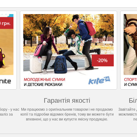
Гарантія якості
Бі
ору - у нас
Ми працюємо з оригінальним товаром і не продаємо
Завітайте 
валіз за
копії та підробки відомих бренів, тому ви можете бути
можливіст
впевнені, що у нас ви купуєте якісну продукцію.
п