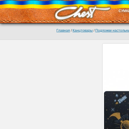
СУМК
Главная
/
Канцтовары
/
Подложки настольн