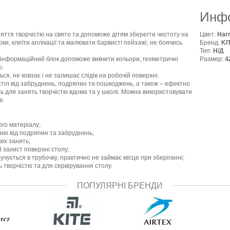
Инфо
няття творчістю на свято та допоможе дітям зберегти чистоту на
Цвет:
Harr
ки, клеїти аплікації та малювати барвисті пейзажі, не боячись
Бренд:
KI
Тип:
Н/Д
й інформаційний блок допоможе вивчити кольори, геометричні
Размер:
4
ю.
ся, не ковзає і не залишає слідів на робочій поверхні.
тіл від забруднень, подряпин та пошкоджень, а також – ефектно
ть для занять творчістю вдома та у школі. Можна використовувати
е.
ого матеріалу;
хню від подряпин та забруднень;
чих занять;
й захист поверхні столу;
учується в трубочку, практично не займає місце при зберіганні;
 творчістю та для сервірування столу.
ПОПУЛЯРНІ БРЕНДИ