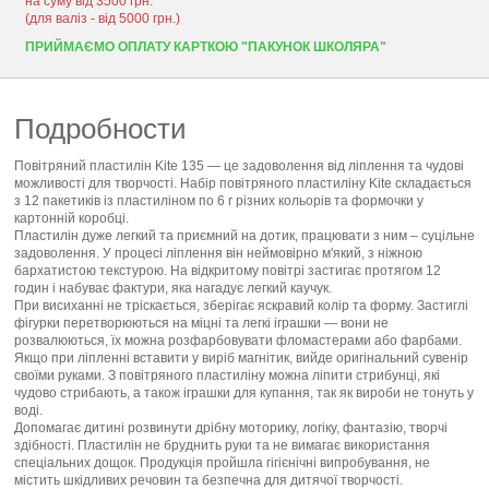
на суму від 3500 грн.
(для валіз - від 5000 грн.)
ПРИЙМАЄМО ОПЛАТУ КАРТКОЮ "ПАКУНОК ШКОЛЯРА"
Подробности
Повітряний пластилін Kite 135 — це задоволення від ліплення та чудові
можливості для творчості. Набір повітряного пластиліну Kite складається
з 12 пакетиків із пластиліном по 6 г різних кольорів та формочки у
картонній коробці.
Пластилін дуже легкий та приємний на дотик, працювати з ним – суцільне
задоволення. У процесі ліплення він неймовірно м'який, з ніжною
бархатистою текстурою. На відкритому повітрі застигає протягом 12
годин і набуває фактури, яка нагадує легкий каучук.
При висиханні не тріскається, зберігає яскравий колір та форму. Застиглі
фігурки перетворюються на міцні та легкі іграшки — вони не
розвалюються, їх можна розфарбовувати фломастерами або фарбами.
Якщо при ліпленні вставити у виріб магнітик, вийде оригінальний сувенір
своїми руками. З повітряного пластиліну можна ліпити стрибунці, які
чудово стрибають, а також іграшки для купання, так як вироби не тонуть у
воді.
Допомагає дитині розвинути дрібну моторику, логіку, фантазію, творчі
здібності. Пластилін не бруднить руки та не вимагає використання
спеціальних дощок. Продукція пройшла гігієнічні випробування, не
містить шкідливих речовин та безпечна для дитячої творчості.