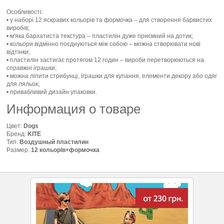
Особливості:
• у наборі 12 яскравих кольорів та формочка – для створення барвистих
виробів;
• м'яка бархатиста текстура – пластилін дуже приємний на дотик;
• кольори відмінно поєднуються між собою – можна створювати нові
відтінки;
• пластилін застигає протягом 12 годин – вироби перетворюються на
справжні іграшки;
• можна ліпити стрибунці, іграшки для купання, елементи декору або одяг
для ляльок;
• привабливий дизайн упаковки.
Информация о товаре
Цвет:
Dogs
Бренд:
KITE
Тип:
Воздушный пластилин
Размер:
12 кольорів+формочка