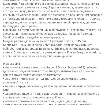
чому вага його вмісту відчувається на 25% легшою.
Комфортний та місткий рюкзак сприяє підтримці правильної постави та
зменшує навантаження на спину. А це так важливо для школярів та тих,
хто змушений щодня носити з собою важкі речі. Лаконічний дизайн –
стильний та універсальний. Основне відділення з розширенням дозволяє
за необхідності збільшити обсяг рюкзака. Лямка для кріплення на валізу
спрощує подорожі, а прихована кишеня на спинці гарантує додаткову
безпеку для цінних речей.
Матеріали та фурнітура пройшли випробування на міцність і стійкість до
зношування. Тканина не вигорає, довго зберігає первинний вигляд.
Застібки – якісні та надійні, плавно працюють.
Модель рекомендована на вік від 14 років (на зріст від 145 см).
Бренд Kite — визнаний лідер у світі рюкзаків, який щороку отримує
найпрестижніші нагороди: Вибір року, Вибір країни, Українська народна
премія. Споживачі та експерти ринку обирають Kite за бездоганну якість,
стиль, інноваційні рішення та ергономічний дизайн.
Рюкзак зовні:
• анатомічна спинка з амортизацією Anti Gravity System (AGS) і м'якими
дихаючими подушечками: істотно знижує навантаження на плечі та
спину, дарує відчуття легкості та комфорту;
• ергономічні м'які лямки S-подібної форми сприяють підтримці
правильної постави;
• знімний нагрудний ремінь – для фіксації лямок і правильного розподілу
ваги;
• фронтальна кишеня на блискавці, всередині – кишеня для телефону з
плюшевою вставкою та кишеню для дрібниць;
• невелика прихована кишеня на спинці – для цінних дрібниць;