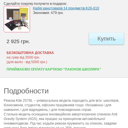
Сделайте покупку получите в подарок:
Набір канцтоварів 14 предметів K26-010
Экономия:
479 грн.
Купить
2 925 грн.
БЕЗКОШТОВНА ДОСТАВКА
на суму від 3500 грн.
(для валіз - від 5000 грн.)
ПРИЙМАЄМО ОПЛАТУ КАРТКОЮ "ПАКУНОК ШКОЛЯРА"
Подробности
Рюкзак Kite 2579L – універсальна модель підходить для всіх: школярів,
бізнесменів, студентів, офісних працівників тощо. Незамінна і для
навчання, і для відряджень, і для повсякденних справ.
Стильна модель оснащена інноваційною амортизуючою спинкою Anti
Gravity System (AGS), яка працює за принципом автомобільної
пневмопідвіски. Під час ходьби рюкзак пружинить за спиною, завдяки