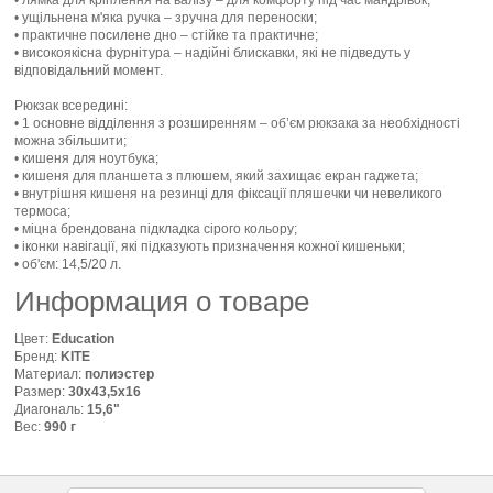
• лямка для кріплення на валізу – для комфорту під час мандрівок;
• ущільнена м'яка ручка – зручна для переноски;
• практичне посилене дно – стійке та практичне;
• високоякісна фурнітура – надійні блискавки, які не підведуть у
відповідальний момент.
Рюкзак всередині:
• 1 основне відділення з розширенням – об’єм рюкзака за необхідності
можна збільшити;
• кишеня для ноутбука;
• кишеня для планшета з плюшем, який захищає екран гаджета;
• внутрішня кишеня на резинці для фіксації пляшечки чи невеликого
термоса;
• міцна брендована підкладка сірого кольору;
• іконки навігації, які підказують призначення кожної кишеньки;
• об'єм: 14,5/20 л.
Информация о товаре
Цвет:
Education
Бренд:
KITE
Материал:
полиэстер
Размер:
30х43,5х16
Диагональ:
15,6"
Вес:
990 г