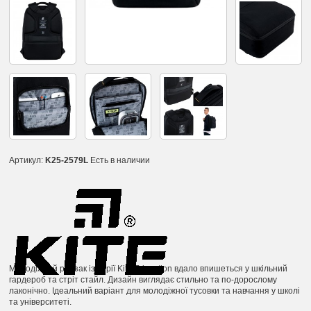
Артикул:
K25-2579L
Есть в наличии
Молодіжний рюкзак із серії Kite Education вдало впишеться у шкільний
гардероб та стріт стайл. Дизайн виглядає стильно та по-дорослому
лаконічно. Ідеальний варіант для молодіжної тусовки та навчання у школі
та університеті.