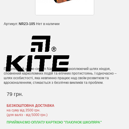
Артикул:
NR23-105
Нет в наличии
Популярний аніме-серіал Naruto – це захоплюючий шлях ніндзя,
сповнений карколомних подій та епічних протистоянь. І одночасно –
шлях особистості, яка невпинно працює над своїм розвитком та
вдосконаленням, стикається з безліччю викликів та проблем.
79 грн.
БЕЗКОШТОВНА ДОСТАВКА
на суму від 3500 грн.
(для валіз - від 5000 грн.)
ПРИЙМАЄМО ОПЛАТУ КАРТКОЮ "ПАКУНОК ШКОЛЯРА"