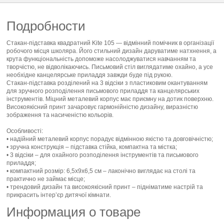
Подробности
Стакан-підставка квадратний Kite 105 — відмінний помічник в організації
робочого місця школяра. Його стильний дизайн даруватиме натхнення, а
крута функціональність допоможе насолоджуватися навчанням та
творчістю, не відволікаючись. Письмовий стіл виглядатиме охайно, а усе
необхідне канцелярське приладдя завжди буде під рукою.
Стакан-підставка розділений на 3 відсіки з пластиковим окантуванням
для зручного розподілення письмового приладдя та канцелярських
інструментів. Міцний металевий корпус має приємну на дотик поверхню.
Високоякісний принт зачаровує гармонійністю дизайну, виразністю
зображення та насиченістю кольорів.
Особливості:
• надійний металевий корпус порадує відмінною якістю та довговічністю;
• зручна конструкція – підставка стійка, компактна та містка;
• 3 відсіки – для охайного розподілення інструментів та письмового
приладдя;
• компактний розмір: 6,5х9х6,5 см – лаконічно виглядає на столі та
практично не займає місце;
• трендовий дизайн та високоякісний принт – підніматиме настрій та
прикрасить інтер’єр дитячої кімнати.
Информация о товаре