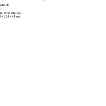
 Wheels
TE
ры настольные
3 х 104 х 47 мм