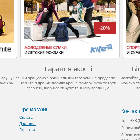
Гарантія якості
Бі
ору - у нас
Ми працюємо з оригінальним товаром і не продаємо
Завітайте 
валіз за
копії та підробки відомих бренів, тому ви можете бути
можливіст
впевнені, що у нас ви купуєте якісну продукцію.
п
Про магазин
Контакт
Оплата
Тел.: +38 (
Доставка
Режим ра
Гарантія
Зв'язатис
mymarket@