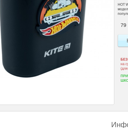
HOT W
моделе
попул
79 
БЕЗ
на с
(для
ПРИ
ШКО
Инфо