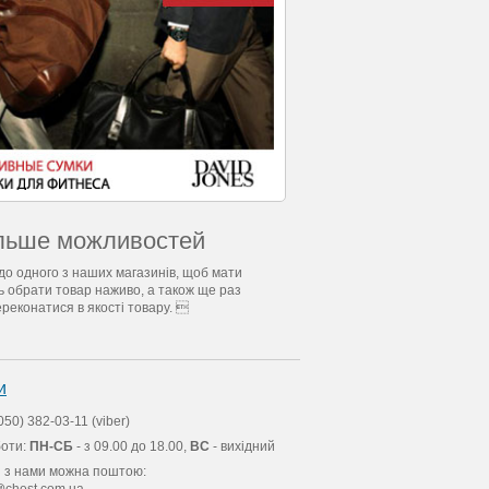
льше можливостей
до одного з наших магазинів, щоб мати
ь обрати товар наживо, а також ще раз
ереконатися в якості товару. 
и
050) 382-03-11 (viber)
боти:
ПН-СБ
- з 09.00 до 18.00,
ВС
- вихідний
я з нами можна поштою:
chest.com.ua