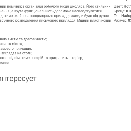
нний помічник в організації робочого місця школяра. Його стильний
Цвет:
Hot
нення, а крута функціональність допоможе насолоджуватися
Бренд:
KI
ядатиме охайно, а канцелярське приладдя завжди буде під рукою.
Тип:
Набо
я зручного розподілення письмового приладдя. Міцний пластиковий
Размер:
8
ною якістю та довговічністю;
ктна та містка;
исьмового приладдя;
 виглядає на столі;
кою – підніматиме настрій та прикрасить інтер’єр;
нення.
интересует