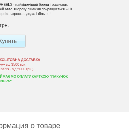
HEELS - найвідоміший бренд іграшкових
й авто. Щороку ліцензія покращується – і її
ярність зростає дедалі більше!
грн.
Купить
КОШТОВНА ДОСТАВКА
уму від 3500 грн.
 валіз - від 5000 грн.)
ЙМАЄМО ОПЛАТУ КАРТКОЮ "ПАКУНОК
ЛЯРА"
рмация о товаре