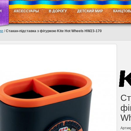
И
АКСЕССУАРЫ
В ДОРОГУ
ДЕТСКИЙ МИР
КАНЦТОВ
ие
/
Стакан-підставка з фігуркою Kite Hot Wheels HW23-170
Ст
фі
Wh
Артик