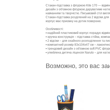
Стакан-підставка з фігуркою Kite 170 — відмі
дизайн з об'ємною фігуркою даруватиме натх
навчанням та творчістю. Письмовий стіл вигл
Стакан-підставка розділений на 2 відсіки дл
корпус має приємну на дотик поверхню.
Особливості:
• надійний пластиковий корпус порадує відмін
• зручна конструкція – підставка стійка, компа
• 2 відсіки – для охайного розподілення та п
• компактний розмір 83х104х47 см – лаконічно
• трендовий дизайн з об'ємною soft PVC фігур
• улюблена дитяча ліцензія Naruto – для натх
Возможно, это вас за