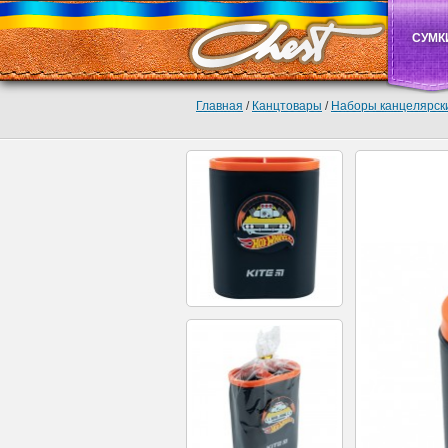
СУМК
Главная
/
Канцтовары
/
Наборы канцелярск