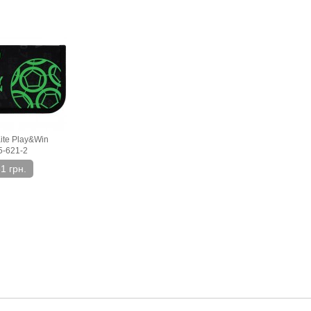
ite Play&Win
5-621-2
1 грн.