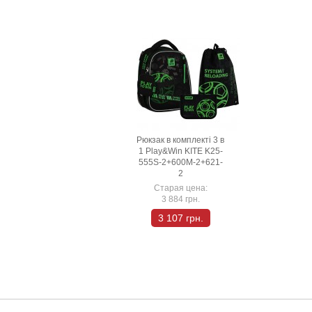
Рюкзак в комплекті 3 в
1 Play&Win KITE K25-
555S-2+600M-2+621-
2
Старая цена:
3 884 грн.
3 107 грн.