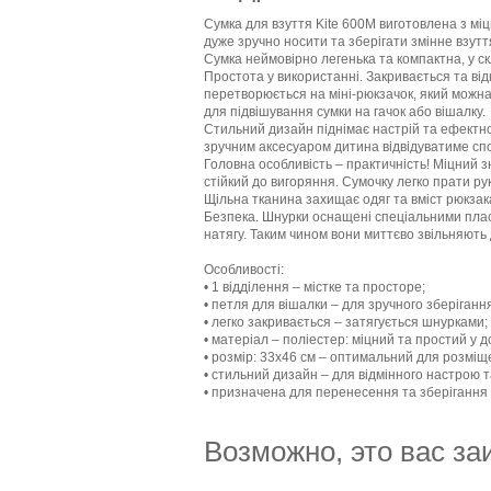
Сумка для взуття Kite 600M виготовлена з міц
дуже зручно носити та зберігати змінне взутт
Сумка неймовірно легенька та компактна, у ск
Простота у використанні. Закривається та ві
перетворюється на міні-рюкзачок, який можна
для підвішування сумки на гачок або вішалку.
Стильний дизайн піднімає настрій та ефектн
зручним аксесуаром дитина відвідуватиме спо
Головна особливість – практичність! Міцний 
стійкий до вигоряння. Сумочку легко прати ру
Щільна тканина захищає одяг та вміст рюкзака 
Безпека. Шнурки оснащені спеціальними плас
натягу. Таким чином вони миттєво звільняють
Особливості:
• 1 відділення – містке та просторе;
• петля для вішалки – для зручного зберіганн
• легко закривається – затягується шнурками;
• матеріал – поліестер: міцний та простий у д
• розмір: 33х46 см – оптимальний для розміщ
• стильний дизайн – для відмінного настрою т
• призначена для перенесення та зберігання 
Возможно, это вас за