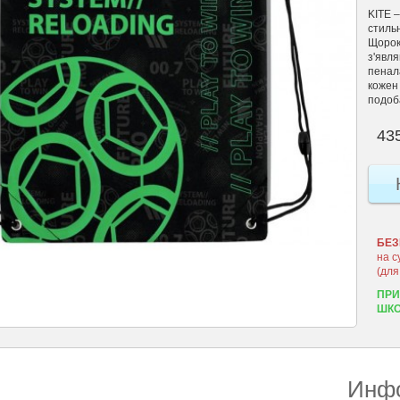
KITE 
стильн
Щороку
з'явля
пенал
кожен
подоб
435
БЕЗ
на с
(для
ПРИ
ШКО
Инфо