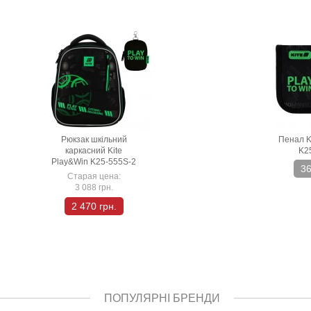
Рюкзак шкільний
Пенал K
каркасний Kite
K2
Play&Win K25-555S-2
36
Старая цена:
3 088 грн.
2 470 грн.
ПОПУЛЯРНІ БРЕНДИ