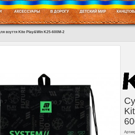
И
АКСЕССУАРЫ
В ДОРОГУ
ДЕТСКИЙ МИР
КАНЦТОВ
ля взуття Kite Play&Win K25-600M-2
Су
Ki
60
Артик