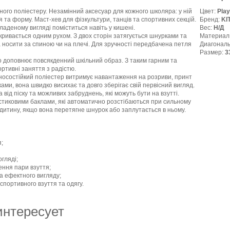
ного поліестеру. Незамінний аксесуар для кожного школяра: у ній
Цвет:
Pla
я та форму. Маст-хев для фізкультури, танців та спортивних секцій.
Бренд:
KI
ладеному вигляді поміститься навіть у кишені.
Вес:
Н/Д
дкривається одним рухом. З двох сторін затягується шнурками та
Материал
 носити за спиною чи на плечі. Для зручності передбачена петля
Диагональ
Размер:
3
о доповнює повсякденний шкільний образ. З таким гарним та
ртивні заняття з радістю.
зносостійкий поліестер витримує навантаження на розриви, принт
ками, вона швидко висихає та довго зберігає свій первісний вигляд.
від піску та можливих забруднень, які можуть бути на взутті.
тиковими баклами, які автоматично розстібаються при сильному
 дитину, якщо вона перетягне шнурок або заплутається в ньому.
я;
огляді;
ення пари взуття;
а ефектного вигляду;
спортивного взуття та одягу.
интересует