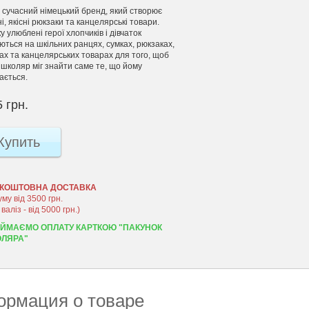
– сучасний німецький бренд, який створює
і, якісні рюкзаки та канцелярські товари.
 улюблені герої хлопчиків і дівчаток
ються на шкільних ранцях, сумках, рюкзаках,
ах та канцелярських товарах для того, щоб
 школяр міг знайти саме те, що йому
ається.
 грн.
Купить
КОШТОВНА ДОСТАВКА
уму від 3500 грн.
 валіз - від 5000 грн.)
ЙМАЄМО ОПЛАТУ КАРТКОЮ "ПАКУНОК
ЛЯРА"
рмация о товаре