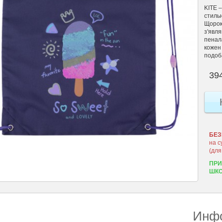
KITE 
стильн
Щороку
з'явля
пенал
кожен
подоб
394
БЕЗ
на с
(для
ПРИ
ШКО
Инфо