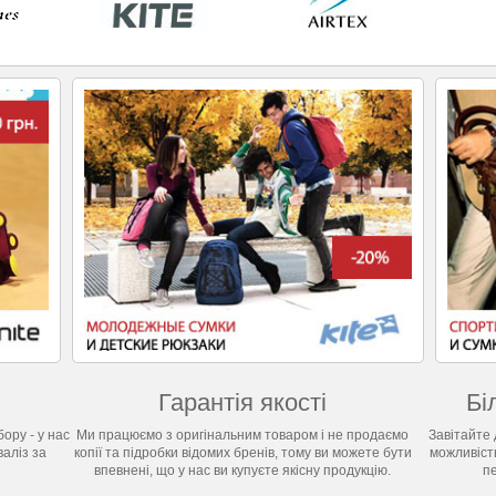
Гарантія якості
Бі
ору - у нас
Ми працюємо з оригінальним товаром і не продаємо
Завітайте 
валіз за
копії та підробки відомих бренів, тому ви можете бути
можливіст
впевнені, що у нас ви купуєте якісну продукцію.
п