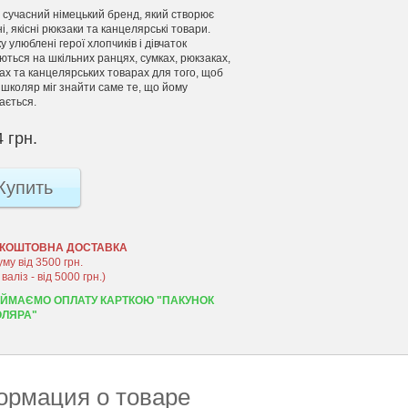
– сучасний німецький бренд, який створює
і, якісні рюкзаки та канцелярські товари.
 улюблені герої хлопчиків і дівчаток
ються на шкільних ранцях, сумках, рюкзаках,
ах та канцелярських товарах для того, щоб
 школяр міг знайти саме те, що йому
ається.
 грн.
Купить
КОШТОВНА ДОСТАВКА
уму від 3500 грн.
 валіз - від 5000 грн.)
ЙМАЄМО ОПЛАТУ КАРТКОЮ "ПАКУНОК
ЛЯРА"
рмация о товаре