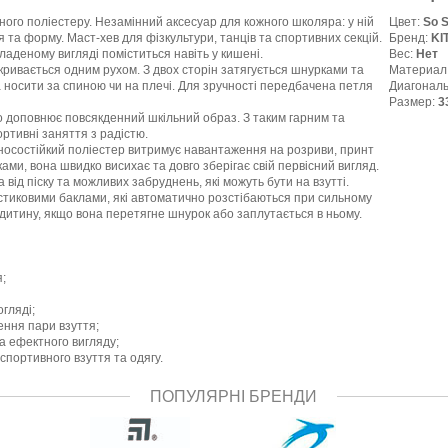
ного поліестеру. Незамінний аксесуар для кожного школяра: у ній
Цвет:
So 
я та форму. Маст-хев для фізкультури, танців та спортивних секцій.
Бренд:
KI
ладеному вигляді поміститься навіть у кишені.
Вес:
Нет
дкривається одним рухом. З двох сторін затягується шнурками та
Материал
 носити за спиною чи на плечі. Для зручності передбачена петля
Диагональ
Размер:
3
о доповнює повсякденний шкільний образ. З таким гарним та
ртивні заняття з радістю.
зносостійкий поліестер витримує навантаження на розриви, принт
ками, вона швидко висихає та довго зберігає свій первісний вигляд.
від піску та можливих забруднень, які можуть бути на взутті.
тиковими баклами, які автоматично розстібаються при сильному
 дитину, якщо вона перетягне шнурок або заплутається в ньому.
я;
огляді;
ення пари взуття;
а ефектного вигляду;
спортивного взуття та одягу.
ПОПУЛЯРНІ БРЕНДИ