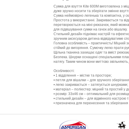
Сумка для взуття Kite 600M виготовлена з міц
дуже зручно носити та зберігати змінне взутт
Сумка неймовірно легенька та компактна, у ск
Простота у використанні. Закривається та ві
перетворюється на міні-рюкзачок, який можна
для підвішування сумки на гачок або вішалку.
Стильний дизайн піднімає настрій та ефектн
зручним аксесуаром дитина відвідуватиме спо
Головна особливість – практичність! Міцний 
стійкий до вигоряння. Сумочку легко прати ру
Щільна тканина захищає одяг та вміст рюкзака 
Безпека. Шнурки оснащені спеціальними плас
натягу. Таким чином вони миттєво звільняють
Особливості:
• 1 відділення – містке та просторе;
• петля для вішалки – для зручного зберіганн
• легко закривається – затягується шнурками;
• матеріал – поліестер: міцний та простий у д
• розмір: 33х46 см – оптимальний для розміщ
• стильний дизайн – для відмінного настрою т
• призначена для перенесення та зберігання 