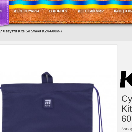
И
АКСЕССУАРЫ
В ДОРОГУ
ДЕТСКИЙ МИР
КАНЦТОВ
ля взуття Kite So Sweet K24-600M-7
Су
Ki
60
Артик