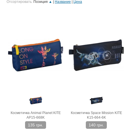
Отсортировать:
Позиция
▲
Название
Цена
Косметичка Animal Planet KITE
Косметичка Space Mission KITE
AP15-668K
K15-664-6K
135 грн.
140 грн.