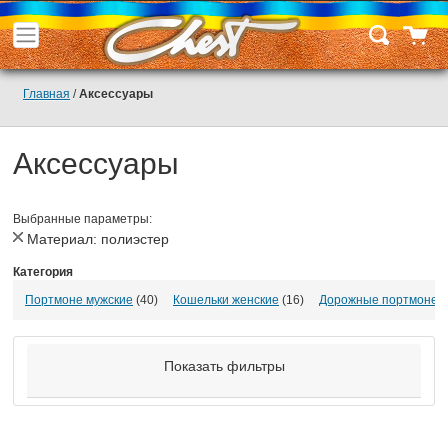
Главная
/
Аксессуары
Аксессуары
Выбранные параметры:
Материал:
полиэстер
Категория
Портмоне мужские
(40)
Кошельки женские
(16)
Дорожные портмоне
(
Показать фильтры