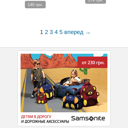
140 грн.
1
2
3
4
5
вперед