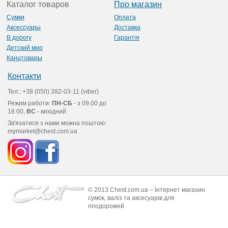
Каталог товаров
Про магазин
Сумки
Оплата
Аксессуары
Доставка
В дорогу
Гарантія
Детский мир
Канцтовары
Контакти
Тел.: +38 (050) 382-03-11 (viber)
Режим работи:
ПН-СБ
- з 09.00 до
18.00,
ВС
- вихідний
Зв'язатися з нами можна поштою:
mymarket@chest.com.ua
© 2013 Chest.com.ua – Інтернет магазин
сумок, валіз та аксесуарів для
пподорожей