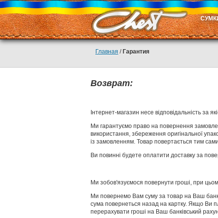
СУМК
Главная
/
Гарантия
Возврат:
Інтернет-магазин несе відповідальність за як
Ми гарантуємо право на повернення замовлено
використання, збереження оригінальної упако
із замовленням. Товар повертається тим сам
Ви повинні будете оплатити доставку за пов
Ми зобов'язуємося повернути гроші, при цьому
Ми повернемо Вам суму за товар на Ваш банкі
сума повернеться назад на картку. Якщо Ви пл
перерахувати гроші на Ваш банківський рахун