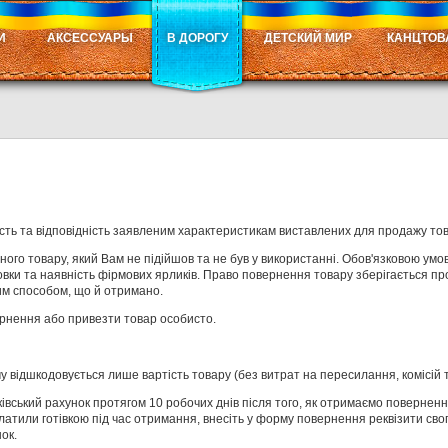
И
АКСЕССУАРЫ
В ДОРОГУ
ДЕТСКИЙ МИР
КАНЦТОВ
ість та відповідність заявленим характеристикам виставлених для продажу тов
го товару, який Вам не підійшов та не був у використанні. Обов'язковою умов
вки та наявність фірмових ярликів. Право повернення товару зберігається пр
им способом, що й отримано.
ернення або привезти товар особисто.
 відшкодовується лише вартість товару (без витрат на пересилання, комісій та
вський рахунок протягом 10 робочих днів після того, як отримаємо поверненн
атили готівкою під час отримання, внесіть у форму повернення реквізити свог
ок.