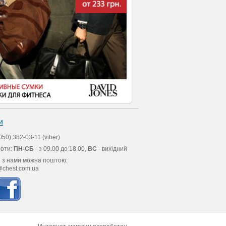
и
050) 382-03-11 (viber)
боти:
ПН-СБ
- з 09.00 до 18.00,
ВС
- вихідний
я з нами можна поштою:
chest.com.ua