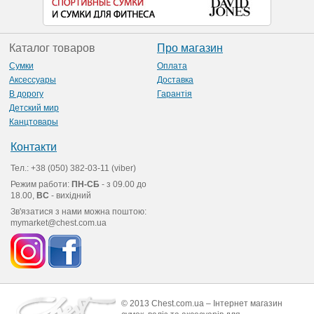
Каталог товаров
Про магазин
Сумки
Оплата
Аксессуары
Доставка
В дорогу
Гарантія
Детский мир
Канцтовары
Контакти
Тел.: +38 (050) 382-03-11 (viber)
Режим работи:
ПН-СБ
- з 09.00 до
18.00,
ВС
- вихідний
Зв'язатися з нами можна поштою:
mymarket@chest.com.ua
© 2013 Chest.com.ua – Інтернет магазин