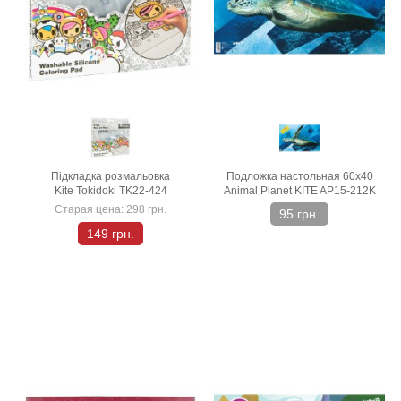
Підкладка розмальовка
Подложка настольная 60х40
Kite Tokidoki TK22-424
Animal Planet KITE AP15-212K
Старая цена:
298 грн.
95 грн.
149 грн.