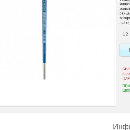
канце
мальч
ранцах
товар
найти 
12 
БЕЗ
на с
(для
ПРИ
ШКО
Инфо