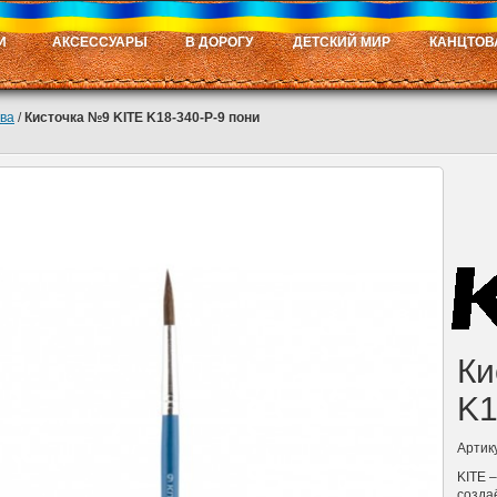
И
АКСЕССУАРЫ
В ДОРОГУ
ДЕТСКИЙ МИР
КАНЦТОВ
тва
/
Кисточка №9 KITE K18-340-P-9 пони
Ки
K1
Артик
KITE 
созда