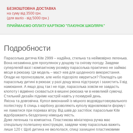
БЕЗКОШТОВНА ДОСТАВКА
на суму від 3500 грн.
(для валіз - від 5000 грн.)
ПРИЙМАЄМО ОПЛАТУ КАРТКОЮ "ПАКУНОК ШКОЛЯРА"
Подробности
Парасолька дитяча Kite 2999 – надійна, стильна та неймовірно легенька.
Вона незамінна для прогулянок у дощову та снігову погоду. Завдяки
суперлегкій вазі і компактному розміру парасолька практично не займає
місця в рюкзаку. Ця модель – маст-хев для щоденного використання.
Опади не прогнозували, але небо підозріло хмуриться? Покладіть цю
парасольку дитині в рюкзак: у разі дощу вона підстрахує і захистить її від
намокання. А якщо дощ так і не піде, парасолька зовсім не завдасть
клопоту і відмінно сховається в кишені рюкзака чи в невеликій сумочці.
Стильний дизайн підніме настрій навіть у похмурий день.
Якісна та довговічна. Купол виконаний із міцного водовідштовхувального
поліестеру. 6 спиць з карбону дозволяють куполу відновлювати форму і
не ламатися при поривах вітру. Від швів до застібок: парасольки Kite
відображають бездоганну німецьку якість.
Дуже легенька та компактна. Пластикова мініатюрна ручка має
спеціальну полегшену конструкцію, завдяки чому парасолька важить
лише 120 г. Щоб дитина не вкололася, спиці захищені пластиковими