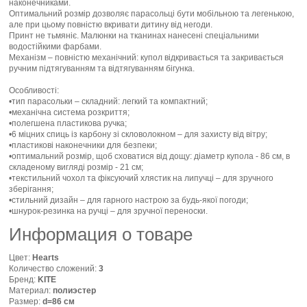
наконечниками.
Оптимальний розмір дозволяє парасольці бути мобільною та легенькою,
але при цьому повністю вкривати дитину від негоди.
Принт не тьмяніє. Малюнки на тканинах нанесені спеціальними
водостійкими фарбами.
Механізм – повністю механічний: купол відкривається та закривається
ручним підтягуванням та відтягуванням бігунка.
Особливості:
•тип парасольки – складний: легкий та компактний;
•механічна система розкриття;
•полегшена пластикова ручка;
•6 міцних спиць із карбону зі скловолокном – для захисту від вітру;
•пластикові наконечники для безпеки;
•оптимальний розмір, щоб сховатися від дощу: діаметр купола - 86 см, в
складеному вигляді розмір - 21 см;
•текстильний чохол та фіксуючий хлястик на липучці – для зручного
зберігання;
•стильний дизайн – для гарного настрою за будь-якої погоди;
•шнурок-резинка на ручці – для зручної переноски.
Информация о товаре
Цвет:
Hearts
Количество сложений:
3
Бренд:
KITE
Материал:
полиэстер
Размер:
d=86 см