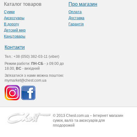
Каталог товаров
Про магазин
Сумки
Оплата
Аксессуары
Доставка
В дорогу
Гарантія
Детский мир
Канцтовары
Контакти
Тел.: +38 (050) 382-03-11 (viber)
Режим работи:
ПН-СБ
- з 09.00 до
18.00,
ВС
- вихідний
Зв'язатися з нами можна поштою:
mymarket@chest.com.ua
© 2013 Chest.com.ua – Інтернет магазин
сумок, валіз та аксесуарів для
пподорожей