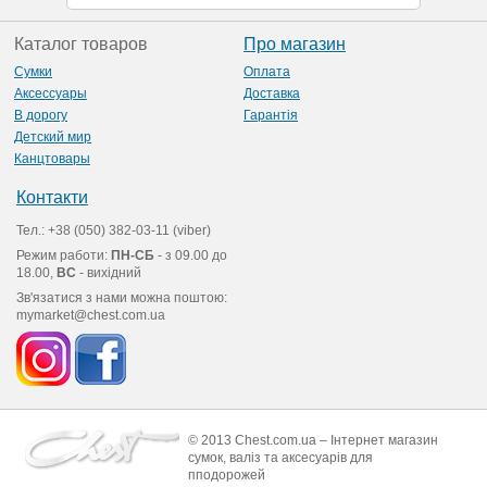
Каталог товаров
Про магазин
Сумки
Оплата
Аксессуары
Доставка
В дорогу
Гарантія
Детский мир
Канцтовары
Контакти
Тел.: +38 (050) 382-03-11 (viber)
Режим работи:
ПН-СБ
- з 09.00 до
18.00,
ВС
- вихідний
Зв'язатися з нами можна поштою:
mymarket@chest.com.ua
© 2013 Chest.com.ua – Інтернет магазин
сумок, валіз та аксесуарів для
пподорожей