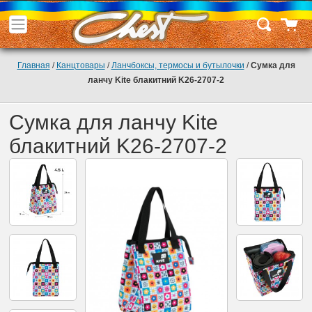
Главная
/
Канцтовары
/
Ланчбоксы, термосы и бутылочки
/
Сумка для
ланчу Kite блакитний K26-2707-2
Сумка для ланчу Kite
блакитний K26-2707-2