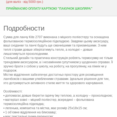
(для валіз - від 5000 грн.)
ПРИЙМАЄМО ОПЛАТУ КАРТКОЮ "ПАКУНОК ШКОЛЯРА"
Подробности
Сумка для ланчу Kite 2707 виконана з міцного поліестеру та оснащена
фольгованою термоізоляційною підкладкою. Завдяки цьому аксесуару,
ваші сніданки та ланчі будуть ще смачнішими та приємнішими. З ним
теплі страви довше зберігатимуть тепло, а холодні – довше
лишатимуться прохолодними.
Стильний дизайн та практична конструкція роблять термосумку не тільки
трендовим аксесуаром, а і незамінним супутником у щоденних справах. Її
зручно брати з собою у школу, на роботу, на прогулянку, на пікнік чи у
подорож.
Містке відділення забезпечує достатньо простору для розміщення
ланчбоксів з вашими улюбленими стравами. Ідеальне рішення для тих,
хто дотримується активного стилю життя та здорового харчування.
Особливості:
• допомагає довше берегти гарячу їжу теплою, а холодну – прохолодною;
• матеріал зовні – міцний поліестер, всередині – фольгована
термоізоляційна підкладка;
• легенька, компактна та містка, має розмір 25х18х15 см;
• 1 об’ємне відділення на блискавці;
• має текстильні ручки-переноски;