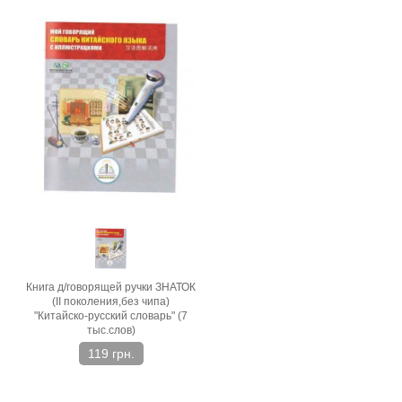
Книга д/говорящей ручки ЗНАТОК
(ІІ поколения,без чипа)
"Китайско-русский словарь" (7
тыс.слов)
119 грн.