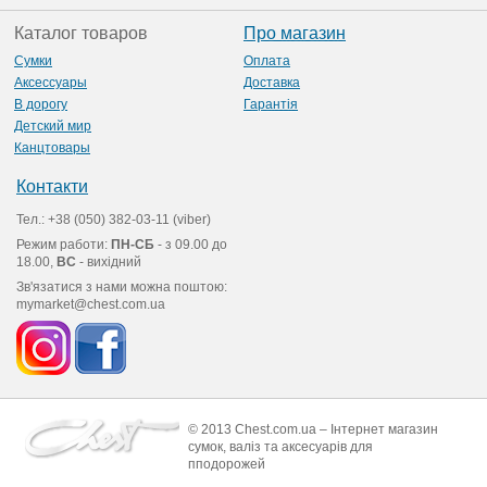
Каталог товаров
Про магазин
Сумки
Оплата
Аксессуары
Доставка
В дорогу
Гарантія
Детский мир
Канцтовары
Контакти
Тел.: +38 (050) 382-03-11 (viber)
Режим работи:
ПН-СБ
- з 09.00 до
18.00,
ВС
- вихідний
Зв'язатися з нами можна поштою:
mymarket@chest.com.ua
© 2013 Chest.com.ua – Інтернет магазин
сумок, валіз та аксесуарів для
пподорожей