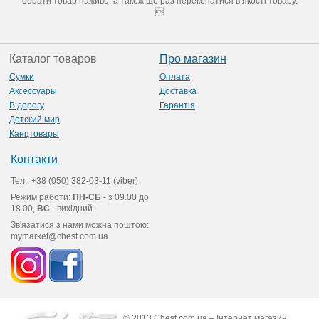
обрати товар наживо, а також ще раз переконатися в якості товару.

Каталог товаров
Про магазин
Сумки
Оплата
Аксессуары
Доставка
В дорогу
Гарантія
Детский мир
Канцтовары
Контакти
Тел.: +38 (050) 382-03-11 (viber)
Режим работи:
ПН-СБ
- з 09.00 до
18.00,
ВС
- вихідний
Зв'язатися з нами можна поштою:
mymarket@chest.com.ua
© 2013 Chest.com.ua – Інтернет магазин