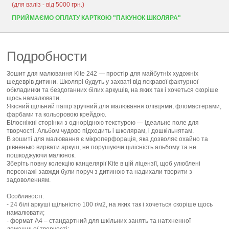
(для валіз - від 5000 грн.)
ПРИЙМАЄМО ОПЛАТУ КАРТКОЮ "ПАКУНОК ШКОЛЯРА"
Подробности
Зошит для малювання Kite 242 — простір для майбутніх художніх
шедеврів дитини. Школярі будуть у захваті від яскравої фактурної
обкладинки та бездоганних білих аркушів, на яких так і хочеться скоріше
щось намалювати.
Якісний щільний папір зручний для малювання олівцями, фломастерами,
фарбами та кольоровою крейдою.
Білосніжні сторінки з однорідною текстурою — ідеальне поле для
творчості. Альбом чудово підходить і школярам, і дошкільнятам.
В зошиті для малювання є мікроперфорація, яка дозволяє охайно та
рівненько вирвати аркуш, не порушуючи цілісність альбому та не
пошкоджуючи малюнок.
Зберіть повну колекцію канцелярії Kite в цій ліцензії, щоб улюблені
персонажі завжди були поруч з дитиною та надихали творити з
задоволенням.
Особливості:
- 24 білі аркуші щільністю 100 г/м2, на яких так і хочеться скоріше щось
намалювати;
- формат А4 – стандартний для шкільних занять та натхненної
домашньої творчості;