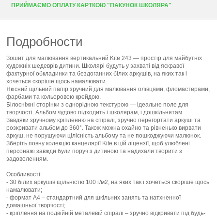
ПРИЙМАЄМО ОПЛАТУ КАРТКОЮ "ПАКУНОК ШКОЛЯРА"
Подробности
Зошит для малювання вертикальний Kite 243 — простір для майбутніх
художніх шедеврів дитини. Школярі будуть у захваті від яскравої
фактурної обкладинки та бездоганних білих аркушів, на яких так і
хочеться скоріше щось намалювати.
Якісний щільний папір зручний для малювання олівцями, фломастерами,
фарбами та кольоровою крейдою.
Білосніжні сторінки з однорідною текстурою — ідеальне поле для
творчості. Альбом чудово підходить і школярам, і дошкільнятам.
Завдяки зручному кріпленню на спіралі, зручно перегортати аркуші та
розкривати альбом до 360°. Також можна охайно та рівненько вирвати
аркуш, не порушуючи цілісність альбому та не пошкоджуючи малюнок.
Зберіть повну колекцію канцелярії Kite в цій ліцензії, щоб улюблені
персонажі завжди були поруч з дитиною та надихали творити з
задоволенням.
Особливості:
- 30 білих аркушів щільністю 100 г/м2, на яких так і хочеться скоріше щось
намалювати;
- формат А4 – стандартний для шкільних занять та натхненної
домашньої творчості;
- кріплення на подвійній металевій спіралі – зручно відкривати під будь-