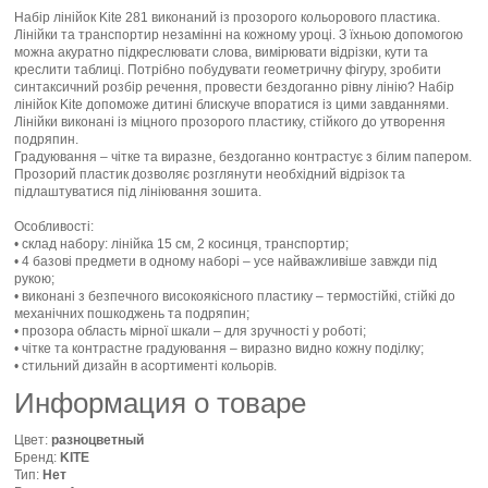
Набір лінійок Kite 281 виконаний із прозорого кольорового пластика.
Лінійки та транспортир незамінні на кожному уроці. З їхньою допомогою
можна акуратно підкреслювати слова, вимірювати відрізки, кути та
креслити таблиці. Потрібно побудувати геометричну фігуру, зробити
синтаксичний розбір речення, провести бездоганно рівну лінію? Набір
лінійок Kite допоможе дитині блискуче впоратися із цими завданнями.
Лінійки виконані із міцного прозорого пластику, стійкого до утворення
подряпин.
Градуювання – чітке та виразне, бездоганно контрастує з білим папером.
Прозорий пластик дозволяє розглянути необхідний відрізок та
підлаштуватися під лініювання зошита.
Особливості:
• склад набору: лінійка 15 см, 2 косинця, транспортир;
• 4 базові предмети в одному наборі – усе найважливіше завжди під
рукою;
• виконані з безпечного високоякісного пластику – термостійкі, стійкі до
механічних пошкоджень та подряпин;
• прозора область мірної шкали – для зручності у роботі;
• чітке та контрастне градуювання – виразно видно кожну поділку;
• стильний дизайн в асортименті кольорів.
Информация о товаре
Цвет:
разноцветный
Бренд:
KITE
Тип:
Нет