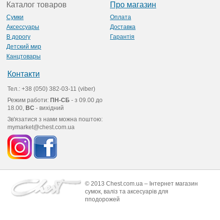
Каталог товаров
Про магазин
Сумки
Оплата
Аксессуары
Доставка
В дорогу
Гарантія
Детский мир
Канцтовары
Контакти
Тел.: +38 (050) 382-03-11 (viber)
Режим работи:
ПН-СБ
- з 09.00 до
18.00,
ВС
- вихідний
Зв'язатися з нами можна поштою:
mymarket@chest.com.ua
© 2013 Chest.com.ua – Інтернет магазин
сумок, валіз та аксесуарів для
пподорожей