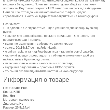
Еталонна німецька якість – гарантія довгої служби. Кожна деталь пеналу
виконана бездоганно. Принт не тьмяніє і довго зберігає початкову
яскравість. Внутрішнє покриття ПВХ легко очищається від забруднень.
Пенали Kite готові до насиченого шкільного графіка, чудово
справляються із частими відкриттями-закриттями на кожному уроці.
Особливості:
• 1 відділення з 2 відворотами – щоб усе необхідне завжди було під
рукою;
• резинки для фіксації канцелярського приладдя – для ідеального
порядку всередині пеналу;
• тканинне окантування забезпечує захист кромки;
• розмір: 20x14x3,7 см – наймісткіший;
• міцні матеріали та надійна фурнітура – гарантія довгої служби;
• картонні вкладки з розкладом та таблицею множення – щоб усе
найважливіше було перед очима;
• матеріал зовні – міцний зносостійкий поліестер;
• внутрішнє оздоблення – практичне ПВХ-покриття;
• стильний дизайн підніматиме настрій на кожному уроці.
Информация о товаре
Цвет:
Studio Pets
Бренд:
KITE
Вес:
Нет
Материал:
полиэстер
Диагональ:
Нет
Размер:
20,5х14х4