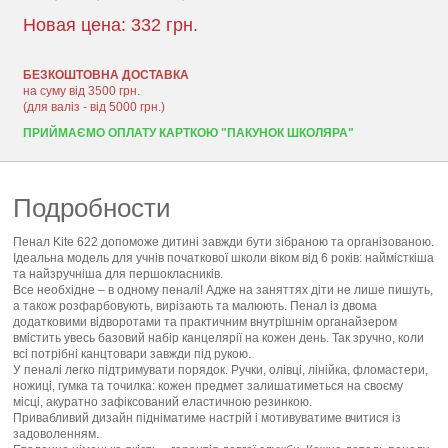
Новая цена:
332 грн.
БЕЗКОШТОВНА ДОСТАВКА
на суму від 3500 грн.
(для валіз - від 5000 грн.)
ПРИЙМАЄМО ОПЛАТУ КАРТКОЮ "ПАКУНОК ШКОЛЯРА"
Подробности
Пенал Kite 622 допоможе дитині завжди бути зібраною та організованою.
Ідеальна модель для учнів початкової школи віком від 6 років: наймісткіша
та найзручніша для першокласників.
Все необхідне – в одному пеналі! Адже на заняттях діти не лише пишуть,
а також розфарбовують, вирізають та малюють. Пенал із двома
додатковими відворотами та практичним внутрішнім органайзером
вмістить увесь базовий набір канцелярії на кожен день. Так зручно, коли
всі потрібні канцтовари завжди під рукою.
У пеналі легко підтримувати порядок. Ручки, олівці, лінійка, фломастери,
ножиці, гумка та точилка: кожен предмет залишатиметься на своєму
місці, акуратно зафіксований еластичною резинкою.
Привабливий дизайн підніматиме настрій і мотивуватиме вчитися із
задоволенням.