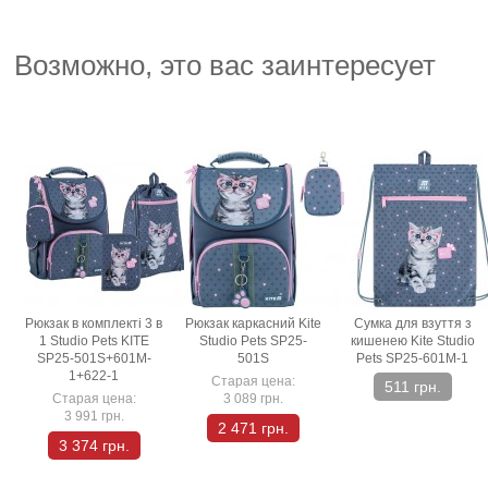
Возможно, это вас заинтересует
Рюкзак в комплекті 3 в
Рюкзак каркасний Kite
Сумка для взуття з
1 Studio Pets KITE
Studio Pets SP25-
кишенею Kite Studio
SP25-501S+601M-
501S
Pets SP25-601M-1
1+622-1
Старая цена:
511 грн.
Старая цена:
3 089 грн.
3 991 грн.
2 471 грн.
3 374 грн.