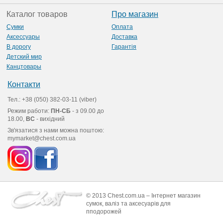
Каталог товаров
Про магазин
Сумки
Оплата
Аксессуары
Доставка
В дорогу
Гарантія
Детский мир
Канцтовары
Контакти
Тел.: +38 (050) 382-03-11 (viber)
Режим работи:
ПН-СБ
- з 09.00 до
18.00,
ВС
- вихідний
Зв'язатися з нами можна поштою:
mymarket@chest.com.ua
© 2013 Chest.com.ua – Інтернет магазин
сумок, валіз та аксесуарів для
пподорожей